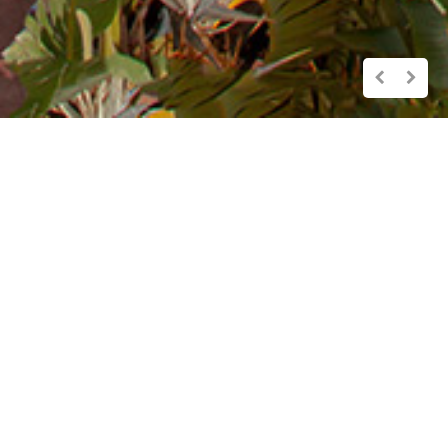
APPARTAMENTI PER VACANZE
CARMIGNANI
Gli
appartamenti Carmignani Giuliano
si affacciano sulla
spiaggia di Barbarossa a 60 metri dal mare
,
raggiungibile da un breve sentiero, sulla quale sono
presenti bar, ristoranti e scuola di sub. Ogni
appartamento gode di splendida vista mare con
terrazza, giardino e posto macchina nel parcheggio
privato.
Il paese di
Porto Azzurro
con la sua piazza sul mare ed
il porticciolo, è distante circa 1,5 km, raggiungibile in 20
minuti anche attraverso la Passeggiata Carmignani, un