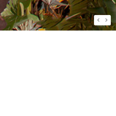
APPARTAMENTI PER VACANZE
CARMIGNANI
Gli
appartamenti Carmignani Giuliano
si affacciano sulla
spiaggia di Barbarossa a 60 metri dal mare
,
raggiungibile da un breve sentiero, sulla quale sono
presenti bar, ristoranti e scuola di sub. Ogni
appartamento gode di splendida vista mare con
terrazza, giardino e posto macchina nel parcheggio
privato.
Il paese di
Porto Azzurro
con la sua piazza sul mare ed
il porticciolo, è distante circa 1,5 km, raggiungibile in 20
minuti anche attraverso la Passeggiata Carmignani, un